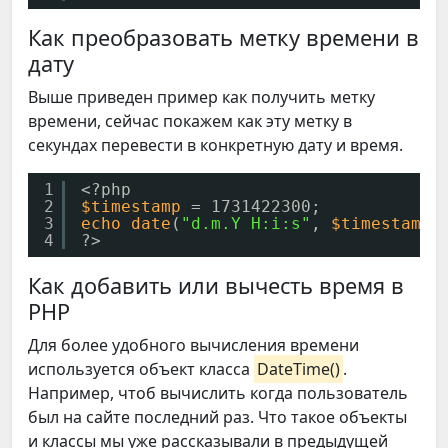
Как преобразовать метку времени в
дату
Выше приведен пример как получить метку
времени, сейчас покажем как эту метку в
секундах перевести в конкретную дату и время.
1
<?php
2
$timestamp
= 1731422300;
3
echo
date
(
"d.m.Y H:i:s"
, 
$timestamp
)
4
?>
Как добавить или вычесть время в
PHP
Для более удобного вычисления времени
используется объект класса
DateTime()
.
Например, чтоб вычислить когда пользователь
был на сайте последний раз. Что такое объекты
и классы мы уже рассказывали в предыдущей