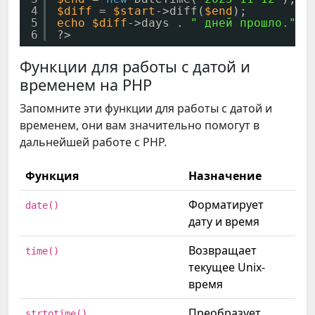
4
$diff
= 
$start
->diff(
$end
);
5
echo
$diff
->days . 
" дней прошло."
;
6
?>
Функции для работы с датой и
временем на PHP
Запомните эти функции для работы с датой и
временем, они вам значительно помогут в
дальнейшей работе с PHP.
Функция
Назначение
Форматирует
date()
дату и время
Возвращает
time()
текущее Unix-
время
Преобразует
strtotime()