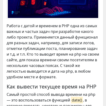
Работа с датой и временем в PHP одна из самых
важных и частых задач при разработке какого
либо проекта. Применяется данный функционал
для разных задач, например, для записи логов,
отметки публикации поста, планирование задач
и т.д. и т.п. Кто то выводит время на php на своем
сайте, для показа времени своим посетителям в
нескольких часовых поясах. С такой же
легкостью выводится и дата на php, в любом
удобном месте и формате.
Как вывести текущее время на PHP
Самый простой способ вывода времени на php
— это воспользоваться функцией
date()
, в
которую передать некоторые параметры для