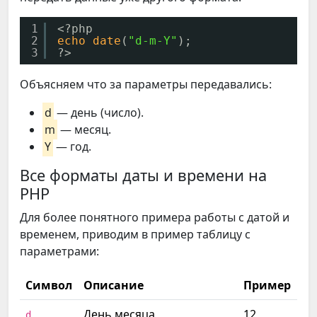
1
<?php
2
echo
date
(
"d-m-Y"
);
3
?>
Объясняем что за параметры передавались:
d
— день (число).
m
— месяц.
Y
— год.
Все форматы даты и времени на
PHP
Для более понятного примера работы с датой и
временем, приводим в пример таблицу с
параметрами:
Символ
Описание
Пример
День месяца
12
d