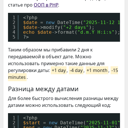
статье про
ООП в PHP
.
1
<?php
2
$date
= 
new
DateTime(
"2025-11-12 14:
3
$date
->modify(
"+2 days"
);
4
echo
$date
->format(
"d.m.Y H:i:s"
);
5
?>
Таким образом мы прибавили 2 дня к
передаваемой в объект дате. Можно
использовать примерно такие данные для
регулировки даты:
+1 day
,
-4 day
,
+1 month
,
-15
minutes
.
Разница между датами
Для более быстрого вычисления разницы между
датами можно использовать следующий код:
1
<?php
2
$start
= 
new
DateTime(
"2025-11-01"
);
3
$end
= 
new
DateTime(
"2025-11-12"
);