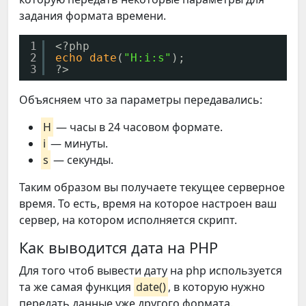
задания формата времени.
1
<?php
2
echo
date
(
"H:i:s"
);
3
?>
Объясняем что за параметры передавались:
H
— часы в 24 часовом формате.
i
— минуты.
s
— секунды.
Таким образом вы получаете текущее серверное
время. То есть, время на которое настроен ваш
сервер, на котором исполняется скрипт.
Как выводится дата на PHP
Для того чтоб вывести дату на php используется
та же самая функция
date()
, в которую нужно
передать данные уже другого формата.