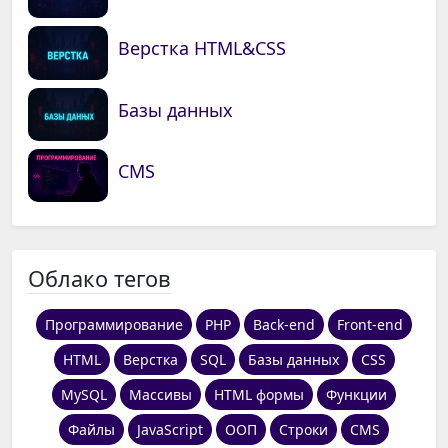
Верстка HTML&CSS
Базы данных
CMS
Облако тегов
Программирование
PHP
Back-end
Front-end
HTML
Верстка
SQL
Базы данных
CSS
MySQL
Массивы
HTML формы
Функции
Файлы
JavaScript
ООП
Строки
CMS