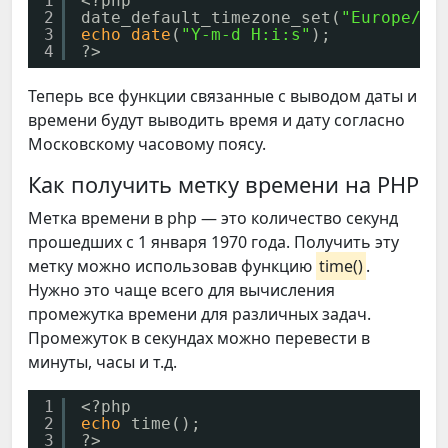
1
<?php
2
date_default_timezone_set(
"Europe/Mo
3
echo
date
(
"Y-m-d H:i:s"
);
4
?>
Теперь все функции связанные с выводом даты и
времени будут выводить время и дату согласно
Московскому часовому поясу.
Как получить метку времени на PHP
Метка времени в php — это количество секунд
прошедших с 1 января 1970 года. Получить эту
метку можно использовав функцию
time()
.
Нужно это чаще всего для вычисления
промежутка времени для различных задач.
Промежуток в секундах можно перевести в
минуты, часы и т.д.
1
<?php
2
echo
time();
3
?>