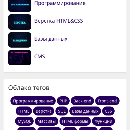
Программирование
Верстка HTML&CSS
Базы данных
CMS
Облако тегов
Программирование
PHP
Back-end
Front-end
HTML
Верстка
SQL
Базы данных
CSS
MySQL
Массивы
HTML формы
Функции