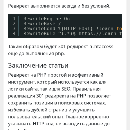
Редирект выполняется всегда и без условий.
1
RewriteEngine On
2
RewriteBase /
3
RewriteCond %{HTTP_HOST} !learn-
top
.
4
RewriteRule ^(.*)$ https:
//learn-top
Таким образом будет 301 редирект в .htaccess
еще до выполнения php.
Заключение статьи
Редирект на PHP простой и эффективный
инструмент, который используется как для
логики сайта, так и для SEO. Правильная
реализация 301 редиректа на PHP позволяет
сохранить позиции в поисковых системах,
избежать дублей страниц и улучшить
пользовательский опыт. Главное корректно
указывать HTTP код, не выводить данные до