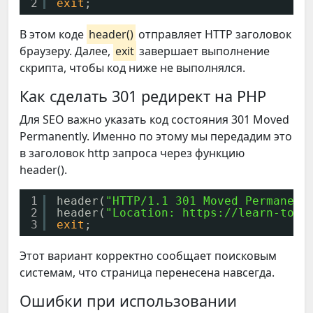
2
exit
;
В этом коде
header()
отправляет HTTP заголовок
браузеру. Далее,
exit
завершает выполнение
скрипта, чтобы код ниже не выполнялся.
Как сделать 301 редирект на PHP
Для SEO важно указать код состояния 301 Moved
Permanently. Именно по этому мы передадим это
в заголовок http запроса через функцию
header().
1
header(
"HTTP/1.1 301 Moved Permanent
2
header(
"Location: https://learn-top.
3
exit
;
Этот вариант корректно сообщает поисковым
системам, что страница перенесена навсегда.
Ошибки при использовании