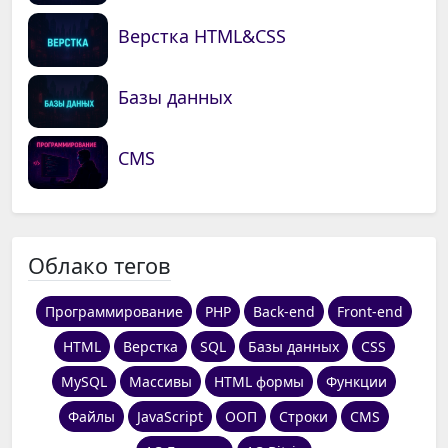
Верстка HTML&CSS
Базы данных
CMS
Облако тегов
Программирование
PHP
Back-end
Front-end
HTML
Верстка
SQL
Базы данных
CSS
MySQL
Массивы
HTML формы
Функции
Файлы
JavaScript
ООП
Строки
CMS