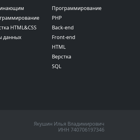
инающим
Программирование
граммирование
PHP
стка HTML&CSS
Back-end
ы данных
Front-end
HTML
Верстка
SQL
Якушин Илья Владимирович
ИНН 740706197346