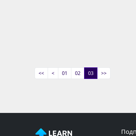
<<
<
01
02
03
>>
Подп